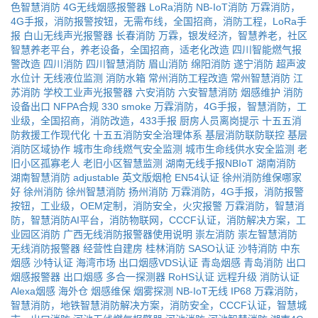
色智慧消防
4G无线烟感报警器
LoRa消防
NB-IoT消防
万霖消防，
4G手报，消防报警按钮，无需布线，全国招商，消防工程，LoRa手
报
白山无线声光报警器
长春消防
万霖，银发经济，智慧养老，社区
智慧养老平台，养老设备，全国招商，适老化改造
四川智能燃气报
警改造
四川消防
四川智慧消防
眉山消防
绵阳消防
遂宁消防
超声波
水位计
无线液位监测
消防水箱
常州消防工程改造
常州智慧消防
江
苏消防
学校工业声光报警器
六安消防
六安智慧消防
烟感维护
消防
设备出口
NFPA合规
330
smoke
万霖消防，4G手报，智慧消防，工
业级，全国招商，消防改造，433手报
厨房人员离岗提示
十五五消
防救援工作现代化
十五五消防安全治理体系
基层消防联防联控
基层
消防区域协作
城市生命线燃气安全监测
城市生命线供水安全监测
老
旧小区孤寡老人
老旧小区智慧监测
湖南无线手报NBIoT
湖南消防
湖南智慧消防
adjustable
英文版烟枪
EN54认证
徐州消防维保哪家
好
徐州消防
徐州智慧消防
扬州消防
万霖消防，4G手报，消防报警
按钮，工业级，OEM定制，消防安全，火灾报警
万霖消防，智慧消
防，智慧消防AI平台，消防物联网，CCCF认证，消防解决方案，工
业园区消防
广西无线消防报警器使用说明
崇左消防
崇左智慧消防
无线消防报警器
经营性自建房
桂林消防
SASO认证
沙特消防
中东
烟感
沙特认证
海湾市场
出口烟感VDS认证
青岛烟感
青岛消防
出口
烟感报警器
出口烟感
多合一探测器
RoHS认证
远程升级
消防认证
Alexa烟感
海外仓
烟感维保
烟雾探测
NB-IoT无线
IP68
万霖消防，
智慧消防，地铁智慧消防解决方案，消防安全，CCCF认证，智慧城