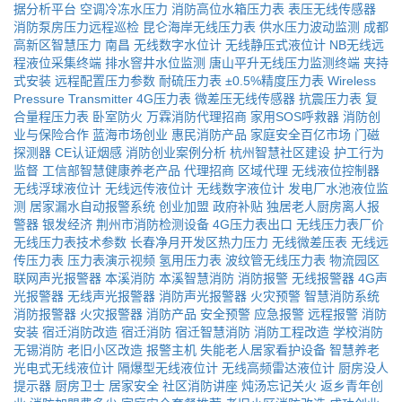
据分析平台
空调冷冻水压力
消防高位水箱压力表
表压无线传感器
消防泵房压力远程巡检
昆仑海岸无线压力表
供水压力波动监测
成都
高新区智慧压力
南昌
无线数字水位计
无线静压式液位计
NB无线远
程液位采集终端
排水窨井水位监测
唐山平升无线压力监测终端
夹持
式安装
远程配置压力参数
耐硫压力表
±0.5%精度压力表
Wireless
Pressure Transmitter
4G压力表
微差压无线传感器
抗震压力表
复
合量程压力表
卧室防火
万霖消防代理招商
家用SOS呼救器
消防创
业与保险合作
蓝海市场创业
惠民消防产品
家庭安全百亿市场
门磁
探测器
CE认证烟感
消防创业案例分析
杭州智慧社区建设
护工行为
监督
工信部智慧健康养老产品
代理招商
区域代理
无线液位控制器
无线浮球液位计
无线远传液位计
无线数字液位计
发电厂水池液位监
测
居家漏水自动报警系统
创业加盟
政府补贴
独居老人厨房离人报
警器
银发经济
荆州市消防检测设备
4G压力表出口
无线压力表厂价
无线压力表技术参数
长春净月开发区热力压力
无线微差压表
无线远
传压力表
压力表演示视频
氢用压力表
波纹管无线压力表
物流园区
联网声光报警器
本溪消防
本溪智慧消防
消防报警
无线报警器
4G声
光报警器
无线声光报警器
消防声光报警器
火灾预警
智慧消防系统
消防报警器
火灾报警器
消防产品
安全预警
应急报警
远程报警
消防
安装
宿迁消防改造
宿迁消防
宿迁智慧消防
消防工程改造
学校消防
无锡消防
老旧小区改造
报警主机
失能老人居家看护设备
智慧养老
光电式无线液位计
隔爆型无线液位计
无线高频雷达液位计
厨房没人
提示器
厨房卫士
居家安全
社区消防讲座
炖汤忘记关火
返乡青年创