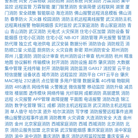
警系统
同安
万霖物联
消防招商
消防系统
同安消防
万霖消防
集中
监控
远程监管
万霖智能
厦门智慧消防
安装简便
远程联网
湖里
厦
门消防
安全疏散
智能联动
海沧消防
佛山报警远程消息模板
佛山消
防
春季防火
灭火器
校园消防
消防主机远程离线报警
武汉消防主机
远程离线报警
物联网烟感
实时监控
武汉家庭消防
青山家庭消防
青
山
青山消防
武汉消防
光电式
火灾探测
住宅小区加盟
消防设备
智
能烟感
住宅小区消防
住宅小区
NB-IOT
消防管理
声光报警
智慧消
防代理
独立式
电池供电
武汉安装
数据分析
消防协会
消防规范
消
防顺口溜
火焰蓝
厨房防火
火灾自救
新密
郑州消防安全
郑州消防
郑州
儿童消防
消防设计审查
杭州消防设计审查
杭州消防
杭州
精准
地图
协议解析
传输模块
封开消防
消防设施
超市
肇庆消防
大数据
集中管理
无线传输
封开
消防联网
消防监测
GA917
消控室
云平台
短信提醒
设备状态
城市消防
远程监控
消防平台
CRT云平台
肇庆
MAC地址
232通讯
点位管理
多用户管理
数据采集
4G传输
物联网
消防
485通讯
网线传输
火警推送
微信报警
移动监控
消防升级
减员
增效
楼层图
透传模块
网络传输
光纤联网
成都消防
高层建筑
消防
远程
火灾报警
APP管理
故障提醒
平面图
电话报警
消防改造
锦江
消防
数字化管理
锦江
成都
消防主机远程监测
武汉消防主机远程监
测
单人值守
哈尔滨
道外
哈尔滨消防
写字楼
消防报警远程事件追溯
佛山报警远程事件追溯
消防教育
火灾调查
大连消防安全
大连
金州
消防
金州
北京家庭消防
西城家庭消防
西城
西城消防
北京消防
北
京
消防云服务加盟
北京安装
武汉智能烟感
重庆家庭消防
渝中家庭
消防
渝中
渝中消防
重庆消防
重庆
消防远程监控加盟
重庆安装
AI