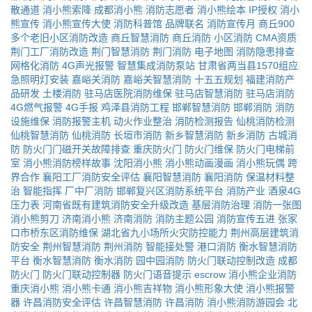
散通道
消小熊索降
成都消小熊
消防志愿者
消小熊绘本
IP授权
消小
熊宣传
消小熊宣传大使
消防科普馆
品牌联名
消防宣传月
商丘900
多个老旧小区消防改造
商丘智慧消防
商丘消防
小区消防
CMA资质
荆门工厂消防改造
荆门智慧消防
荆门消防
电子地图
消防隐患排查
网格化消防
4G声光报警
智慧集成消防泵站
甘肃省两当县1570组应
急照明灯安装
嘉峪关消防
嘉峪关智慧消防
十五五规划
福建消防产
品研发
土楼消防
驻马店医院消防维保
驻马店智慧消防
驻马店消防
4G燃气报警
4G手报
鸡泽县消防工程
邯郸智慧消防
邯郸消防
消防
设施维保
消防报警主机
动火作业整治
消防检测报告
仙桃消防检测
仙桃智慧消防
仙桃消防
长垣市消防
新乡智慧消防
新乡消防
古城消
防
防火门门磁开关故障排查
重庆防火门
防火门维保
防火门电梯前
室
消小熊消防榜样故事
沈阳消小熊
消小熊动画漫画
消小熊玩偶
跨
界合作
襄阳工厂消防安全评估
襄阳智慧消防
襄阳消防
保温材料整
治
智能指挥
厂中厂消防
邯郸复兴区消防系统平台
消防产业
酒泉4G
压力表
河南省既有建筑消防安全升级改造
基层消防治理
消防一张图
消小熊剪刀
济南消小熊
济南消防
消防主题公园
消防宣传五进
张家
口市桥东区消防维保
湖北省九小场所火灾防控能力
荆州高层建筑消
防安全
荆州智慧消防
荆州消防
智能接处警
港口消防
衡水智慧消防
平台
衡水智慧消防
衡水消防
园中园消防
防火门联动控制改造
成都
防火门
防火门联动控制器
防火门语音提示
escrow
消小熊企业消防
重庆消小熊
消小熊卡通
消小熊吉祥物
消小熊形象大使
消小熊报警
器
许昌消防安全评估
许昌智慧消防
许昌消防
消小熊消防游园会
北