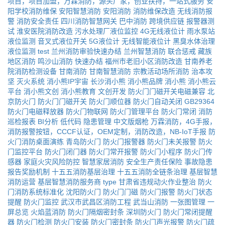
项目，项目加盟，万霖消防，源头厂家，创业扶持，一站式服务
安
阳学校消防维保
安阳智慧消防
安阳消防
消防维保改造
无线消防报
警
消防安全责任
四川消防智慧网关
巴中消防
跨境供应链
报警器测
试
淮安医院消防改造
污水处理厂液位监控
4G无线液位计
雨水泵站
液位监测
音叉式液位开关
5G液位计
无线智能液位计
黑臭水体治理
液位监测
test
兰州消防审验快速办结
兰州智慧消防
联合惩戒
藏族
地区消防
鸣沙山消防
快速办结
福州市老旧小区消防改造
甘南养老
院消防检测设备
甘南消防
甘南智慧消防
宗教活动场所消防
治本攻
坚
灭火系统
消小熊IP宇宙
长沙消小熊
消小熊品牌
消小熊
消小熊云
平台
消小熊文创
消小熊教育
文创开发
防火门门磁开关电磁兼容
北
京防火门
防火门门磁开关
防火门顺位器
防火门自动关闭
GB29364
防火门电磁释放器
防火门物联网
防火门管理平台
防火门常闭
消防
巡检报表
BI分析
低代码
隐患管理
中文版烟枪
万霖消防，4G手报，
消防报警按钮，CCCF认证，OEM定制，消防改造，NB-IoT手报
防
火门消防桌面演练
青岛防火门
防火门报警器
防火门未关报警
防火
门监控平台
防火门闭门器
防火门常开报警
防火门小程序
防火门传
感器
家庭火灾风险防控
智慧家居消防
安全生产责任保险
事故隐患
报告奖励机制
十五五消防基层治理
十五五消防全链条治理
基层智慧
消防运营
基层智慧消防服务商
type
甘肃省违规动火作业整治
防火
门消防系统标准化
沈阳防火门
防火门门磁
防火门报警
防火门状态
提醒
防火门监控
武汉市武昌区消防工程
武当山消防
一张图管理
一
屏总览
火焰蓝消防
防火门隔烟密封条
深圳防火门
防火门常闭提醒
器
防火门检测
防火门安装
防火门密封条
防火门声光报警
防火门疏