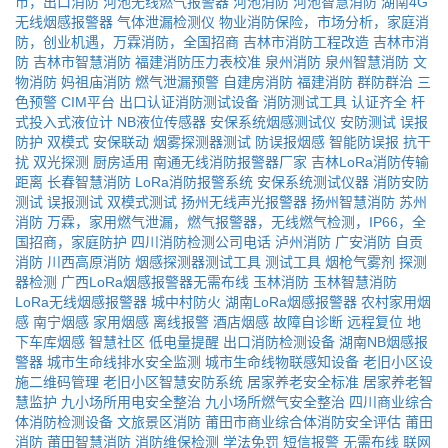
市，出口消防
河池无线燃气报警器
河池消防
河池智慧消防
湖南4G
无线烟感报警器
气体泄漏检测仪
物业消防保险，市场分析，家庭消
防，创业机遇，万霖消防，全国招商
吉林市消防工程改造
吉林市消
防
吉林市智慧消防
福建消防压力表校准
泉州消防
泉州智慧消防
文
物消防
妈祖庙消防
燃气泄漏预警
自建房消防
福建消防
群防群治
三
色预警
CIM平台
出口认证消防测试设备
消防测试工具
认证齐全
杆
式投入式液位计
NB液位传感器
安保系统烟感测试仪
安防测试
误报
防护
双模式
安保联动
烟雾探测器测试
防误报烟感
智能防误报
抗干
扰
双光探测
厨房适用
南通无线消防报警器厂家
吉林LoRa消防传输
距离
长春智慧消防
LoRa消防报警系统
安保系统测试仪器
消防安防
测试
误报测试
双模式测试
扬州无线声光报警器
扬州智慧消防
苏州
消防
万霖，家用燃气泄漏，燃气报警器，无线燃气检测，IP66，全
国招商，家庭防护
四川消防检测公司电话
泸州消防
广安消防
自贡
消防
川西高原消防
烟感探测器测试工具
测试工具
烟枪气雾剂
探测
器检测
广西LoRa烟感报警器无需布线
玉林消防
玉林智慧消防
LoRa无线烟感报警器
城中村防火
湖南LoRa烟感报警器
农村家用烟
感
南宁烟感
家用烟感
离线报警
酒店烟感
故障自诊断
远程复位
地
下车库烟感
智慧社区
低电量提醒
出口消防检测设备
湖南NB烟感报
警器
城市生命线排水安全监测
城市生命线物联感知设备
老旧小区设
施二维码管理
老旧小区智慧安防系统
居家养老安全标准
居家养老智
慧监护
九小场所用电安全整治
九小场所燃气安全整治
四川商业综合
体消防检测设备
文旅景区消防
莆田市商业综合体消防安全评估
莆田
消防
莆田智慧消防
消防维保检测
学法免罚
短信报警
无需布线
联网