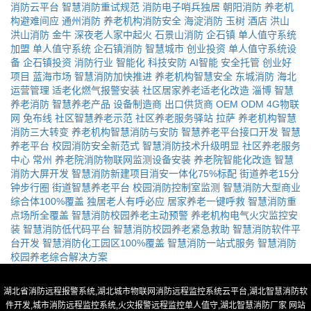
消防云平台
智慧消防重试规范
消防电子哨兵独居
朝阳消防
养老机
构避难间应
通州消防
养老机构消防安全
海淀消防
玉树
酒店
洪山
洪山消防
金牛
深夜老人家中起火
石景山消防
企石镇
单人值守系统
加盟
单人值守系统
企石镇消防
智慧城市
创业投资
单人值守系统设
备
企石镇投资
消防行业
智能化
科技安防
AI智能
安全托管
创业好
项目
蓝海市场
智慧消防加快推进
养老机构智慧安全
东城消防
海北
运营管理
适老化燃气报警安装
社区居家养老适老化改造
淄博
智慧
养老消防
智慧养老产品
设备制造商
出口供货商
OEM
ODM
4G物联
网
免布线
社区智慧养老示范
社区养老服务驿站
拉萨
养老机构智慧
消防三大转变
养老机构智慧消防与安防
智慧养老平台接口开发
智慧
养老平台
校园消防安全新范式
智慧消防技术升级明显
社区养老服务
中心
常州
养老院消防物联网监测设备安装
养老院智能化改造
智慧
消防大屏开发
智慧消防新建项目消安一体化75%标配
街道养老15分
钟步行圈
街道智慧养老平台
校园消防控制室监测
智慧消防大型商业
综合体100%覆盖
独居老人有呼必应
居家养老一键呼救
智慧消防重
点场所全覆盖
智慧消防校园养老主动预警
养老机构电气火灾监控安
装
智慧消防低代码平台
智慧消防校园养老紧急救助
智慧消防软件平
台开发
智慧消防化工园区100%覆盖
智慧消防一站式服务
智慧消防
校园养老综合解决方案
湖北省消防远程报警系统,湖北城市物联网消防远程监控系统云平台,湖北智慧消防软
件开发,城市消防远程监控系统,火灾报警远程监控单人值守,湖北智慧消防厂家
网站