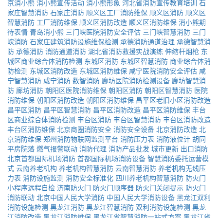
京消小熊
消小熊宣传活动
消小熊形象
河北省消防宣传教育培训
石
家庄智慧消防
石家庄消防
顺义区工厂消防维保
顺义区消防
顺义区
智慧消防
工厂消防维保
顺义区消防改造
顺义区消防维保
消小熊期
待表情
青岛消小熊
三门峡医院消防安全评估
三门峡智慧消防
三门
峡消防
石家庄建筑消防设施维保检测
承德消防通道治理
承德智慧消
防
承德消防
消防通道消防
湖北省消防救援实战演练
伸缩杆烟枪
东
城区商业综合体消防检测
东城区消防
东城区智慧消防
商业综合体消
防检测
东城区消防改造
东城区消防维保
咸宁医院消防安全评估
咸
宁智慧消防
咸宁消防
数智消防
廊坊医院消防检测设备
廊坊智慧消
防
廊坊消防
朝阳区医院消防维保
朝阳区消防
朝阳区智慧消防
医院
消防维保
朝阳区消防改造
朝阳区消防维保
昌平区老旧小区消防改造
昌平区消防
昌平区智慧消防
昌平区消防改造
昌平区消防维保
丰台
区商业综合体消防检测
丰台区消防
丰台区智慧消防
丰台区消防改造
丰台区消防维保
北京商圈消防安全
消防安全设备
北京消防改造
北
京消防维保
郑州消防物联网监测平台
消防压力表
消防液位计
胡同
平房院落
燃气报警联动
消防代理
消防产品批发
城市更新
出口消防
北京首都国际机场消防
首都国际机场消防设备
智慧消防委托运营模
式
云南养老机构
养老机构智慧消防
云南智慧消防
养老机构无线压
力表
消防设施监测
消防安全标准化
四川养老机构智慧消防
防火门
小程序远程自检
济南防火门
防火门顺序器
防火门关闭提示
防火门
消防联动
北京中国人民大学消防
中国人民大学消防设备
黑龙江双利
消防设施检测
黑龙江消防
黑龙江智慧消防
双利消防设施检测
黑龙
江消防改造
黑龙江消防维保
黑龙江省智慧消防一站式方案
黑龙江省