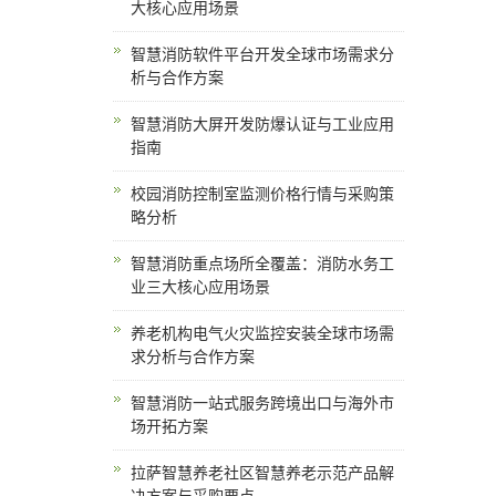
大核心应用场景
智慧消防软件平台开发全球市场需求分
析与合作方案
智慧消防大屏开发防爆认证与工业应用
指南
校园消防控制室监测价格行情与采购策
略分析
智慧消防重点场所全覆盖：消防水务工
业三大核心应用场景
养老机构电气火灾监控安装全球市场需
求分析与合作方案
智慧消防一站式服务跨境出口与海外市
场开拓方案
拉萨智慧养老社区智慧养老示范产品解