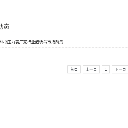
动态
6年NB压力表厂家行业趋势与市场前景
首页
上一页
1
下一页