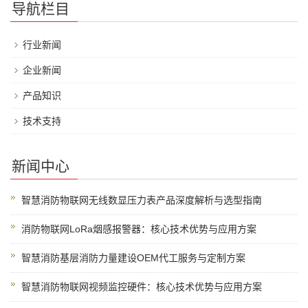
导航栏目
行业新闻
企业新闻
产品知识
技术支持
新闻中心
智慧消防物联网无线数显压力表产品深度解析与选型指南
消防物联网LoRa烟感报警器：核心技术优势与应用方案
智慧消防基层消防力量建设OEM代工服务与定制方案
智慧消防物联网视频监控硬件：核心技术优势与应用方案