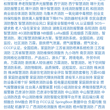
权限管理
养老院智慧声光报警器
西宁消防
西宁智慧消防
喀什无线
消防报警主机
喀什消防
喀什智慧消防
无线消防报警主机
和田消防
商业综合体消防
医院消防
乌鲁木齐消防
一氧化碳中毒预防
创业支
持保险服务
厨房离人报警事故下降87%
消防器材毛利率
农民自建房
消防整改
智慧消防创业风口
家庭安全智能中枢
UL认证烟感
SOS一
键求救
老人*自在家安全
消防店
湖南无线消防报警器
岳阳消防
岳阳
智慧消防
4G消防报警器
NB烟感
LoRa烟感
无线烟感
万霖消防，智
慧消防，港口智慧消防解决方案，智慧消防系统，全国招商，远程
监控，社区消防
万霖，厨房燃气泄漏，燃气报警器，燃气安全，
CCCF认证，全国招商，家庭防护
江苏省消防喷淋系统检测
江苏省
消防
江苏省智慧消防
消防维保检测服务
九小场所
南京消防
家庭消
防网格化治理项目，产品出口，源头厂家，跨境电商，外贸中间
商，万霖消防
厨房离人短信通知
万霖消防，智慧消防，地下空间智
慧消防系统，消防物联网，品质保障，远程监控，出口消防
株洲消
防
株洲智慧消防
高层住宅消防安全评估
智慧消防套餐包
万霖4G烟
感
家庭防盗报警
家庭消防代理扶持政策
退役军人创业扶持
家庭安
防设备买哪个好
保障房消防设备
低电量远程提醒
家庭厨房安全
燃
气报警器安装
灶台离人报警装置
村民小组消防安全
养殖场智慧声光
报警器
巴彦淖尔消防
巴彦淖尔智慧消防
中山消防
中山智慧消防
中
山消防改造
中山消防维保
消防智能化管理平台开发
前后端分离
视
频融合
BIM融合
跨平台
FCC认证
SpringBoot
数据中台
负载均衡
信
创适配
机器学习
广西消防检测服务
梧州消防
梧州智慧消防
广西消