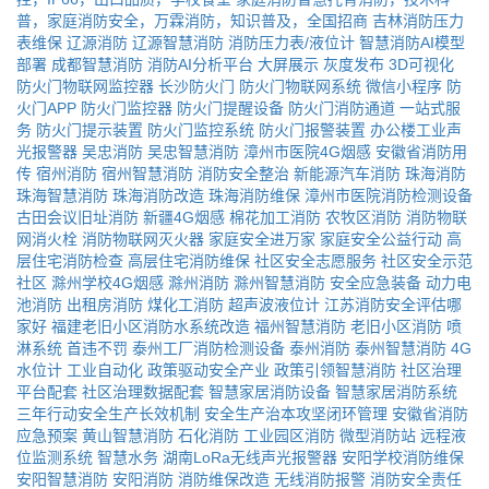
普，家庭消防安全，万霖消防，知识普及，全国招商
吉林消防压力
表维保
辽源消防
辽源智慧消防
消防压力表/液位计
智慧消防AI模型
部署
成都智慧消防
消防AI分析平台
大屏展示
灰度发布
3D可视化
防火门物联网监控器
长沙防火门
防火门物联网系统
微信小程序
防
火门APP
防火门监控器
防火门提醒设备
防火门消防通道
一站式服
务
防火门提示装置
防火门监控系统
防火门报警装置
办公楼工业声
光报警器
吴忠消防
吴忠智慧消防
漳州市医院4G烟感
安徽省消防用
传
宿州消防
宿州智慧消防
消防安全整治
新能源汽车消防
珠海消防
珠海智慧消防
珠海消防改造
珠海消防维保
漳州市医院消防检测设备
古田会议旧址消防
新疆4G烟感
棉花加工消防
农牧区消防
消防物联
网消火栓
消防物联网灭火器
家庭安全进万家
家庭安全公益行动
高
层住宅消防检查
高层住宅消防维保
社区安全志愿服务
社区安全示范
社区
滁州学校4G烟感
滁州消防
滁州智慧消防
安全应急装备
动力电
池消防
出租房消防
煤化工消防
超声波液位计
江苏消防安全评估哪
家好
福建老旧小区消防水系统改造
福州智慧消防
老旧小区消防
喷
淋系统
首违不罚
泰州工厂消防检测设备
泰州消防
泰州智慧消防
4G
水位计
工业自动化
政策驱动安全产业
政策引领智慧消防
社区治理
平台配套
社区治理数据配套
智慧家居消防设备
智慧家居消防系统
三年行动安全生产长效机制
安全生产治本攻坚闭环管理
安徽省消防
应急预案
黄山智慧消防
石化消防
工业园区消防
微型消防站
远程液
位监测系统
智慧水务
湖南LoRa无线声光报警器
安阳学校消防维保
安阳智慧消防
安阳消防
消防维保改造
无线消防报警
消防安全责任