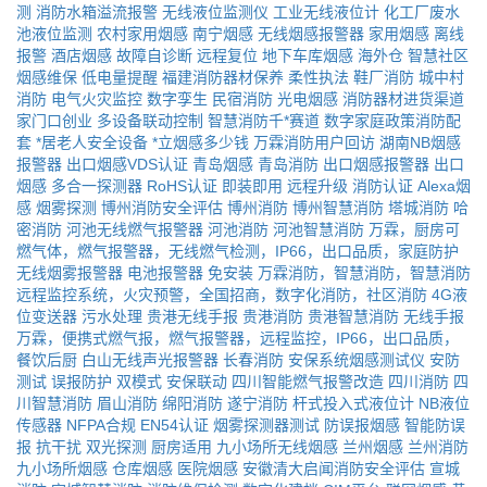
测
消防水箱溢流报警
无线液位监测仪
工业无线液位计
化工厂废水
池液位监测
农村家用烟感
南宁烟感
无线烟感报警器
家用烟感
离线
报警
酒店烟感
故障自诊断
远程复位
地下车库烟感
海外仓
智慧社区
烟感维保
低电量提醒
福建消防器材保养
柔性执法
鞋厂消防
城中村
消防
电气火灾监控
数字孪生
民宿消防
光电烟感
消防器材进货渠道
家门口创业
多设备联动控制
智慧消防千*赛道
数字家庭政策消防配
套
*居老人安全设备
*立烟感多少钱
万霖消防用户回访
湖南NB烟感
报警器
出口烟感VDS认证
青岛烟感
青岛消防
出口烟感报警器
出口
烟感
多合一探测器
RoHS认证
即装即用
远程升级
消防认证
Alexa烟
感
烟雾探测
博州消防安全评估
博州消防
博州智慧消防
塔城消防
哈
密消防
河池无线燃气报警器
河池消防
河池智慧消防
万霖，厨房可
燃气体，燃气报警器，无线燃气检测，IP66，出口品质，家庭防护
无线烟雾报警器
电池报警器
免安装
万霖消防，智慧消防，智慧消防
远程监控系统，火灾预警，全国招商，数字化消防，社区消防
4G液
位变送器
污水处理
贵港无线手报
贵港消防
贵港智慧消防
无线手报
万霖，便携式燃气报，燃气报警器，远程监控，IP66，出口品质，
餐饮后厨
白山无线声光报警器
长春消防
安保系统烟感测试仪
安防
测试
误报防护
双模式
安保联动
四川智能燃气报警改造
四川消防
四
川智慧消防
眉山消防
绵阳消防
遂宁消防
杆式投入式液位计
NB液位
传感器
NFPA合规
EN54认证
烟雾探测器测试
防误报烟感
智能防误
报
抗干扰
双光探测
厨房适用
九小场所无线烟感
兰州烟感
兰州消防
九小场所烟感
仓库烟感
医院烟感
安徽清大启闻消防安全评估
宣城