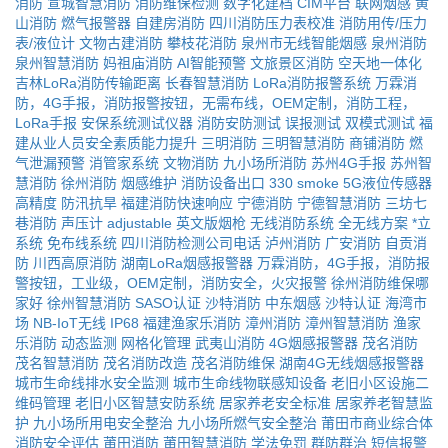
消防
宣城智慧消防
消防维保检测
数字化建档
CIM平台
联网烟感
黄
山消防
燃气报警器
自建房消防
四川消防压力表校准
消防用传/压力
表/液位计
文物古建消防
攀枝花消防
泉州市无线智能烟感
泉州消防
泉州智慧消防
妈祖庙消防
AI智能预警
文旅景区消防
空天地一体化
吉林LoRa消防传输距离
长春智慧消防
LoRa消防报警系统
万霖消
防，4G手报，消防报警按钮，无需布线，OEM定制，消防工程，
LoRa手报
安保系统测试仪器
消防安防测试
误报测试
双模式测试
福
建从业人员安全素质能力提升
三明消防
三明智慧消防
商铺消防
燃
气泄漏预警
消管家系统
文物消防
九小场所消防
苏州4G手报
苏州智
慧消防
徐州消防
烟感维护
消防设备出口
330
smoke
5G液位传感器
高精度
防汛抗旱
福建消防快速响应
宁德消防
宁德智慧消防
三坊七
巷消防
声压计
adjustable
英文版烟枪
无线消防系统
全无线方案
*立
系统
免布线系统
四川消防检测公司电话
泸州消防
广安消防
自贡消
防
川西高原消防
湖南LoRa烟感报警器
万霖消防，4G手报，消防报
警按钮，工业级，OEM定制，消防安全，火灾报警
徐州消防维保哪
家好
徐州智慧消防
SASO认证
沙特消防
中东烟感
沙特认证
海湾市
场
NB-IoT无线
IP68
福建渔家乐消防
漳州消防
漳州智慧消防
渔家
乐消防
动态监测
网格化管理
武夷山消防
4G烟感报警器
茂名消防
茂名智慧消防
茂名消防改造
茂名消防维保
湖南4G无线烟感报警器
城市生命线排水安全监测
城市生命线物联感知设备
老旧小区设施二
维码管理
老旧小区智慧安防系统
居家养老安全标准
居家养老智慧监
护
九小场所用电安全整治
九小场所燃气安全整治
莆田市商业综合体
消防安全评估
莆田消防
莆田智慧消防
学法免罚
群防群治
短信报警