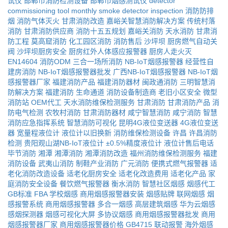
试仪
邯郸市消防检测设备
邯郸市烟感测试仪
detector
commissioning tool
monthly smoke detector inspection
消防防排
烟
消防气体灭火
甘肃消防改造
嘉峪关智慧消防解决方案
传统村落
消防
甘肃消防供应商
消防十五五规划
嘉峪关消防
天水消防
甘肃消
防工程
莫高窟消防
化工园区消防
消防售后
沙坪坝
厨房燃气自动关
阀
沙坪坝厨房安全
厨房红外人体感应报警器
厨房人走火灭
EN14604
消防ODM
三合一场所消防
NB-IoT烟感报警器
经营性自
建房消防
NB-IoT烟感报警器批发
广西NB-IoT烟感报警器
NB-IoT烟
感报警器厂家
福建消防产品
福建消防器材
闽政通消防
三明智慧消
防解决方案
福建消防
生命通道
消防设备制造商
老旧小区安全
微型
消防站
OEM代工
天水消防维保检测服务
甘肃消防
甘肃消防产品
消
防电气检测
农牧村消防
甘肃消防器材
咸宁智慧消防
咸宁消防
智慧
消防应急指挥系统
智慧消防可视化
昆明4G液位变送器
4G液位变送
器
宽量程液位计
液位计以旧换新
消防维保检测设备
许昌
许昌消防
检测
贵阳观山湖NB-IoT液位计
±0.5%精度液位计
液位计售后电话
毕节消防
湘潭
湘潭消防
湘潭消防改造
福州消防维保检测服务
福建
消防设备
武夷山消防
制鞋产业消防
广元消防
便携式燃气报警器
适
老化消防改造设备
适老化厨房安全
适老化改造费用
适老化产品
家
庭消防安全设备
餐饮燃气报警器
衡水消防
智慧社区烟感
烟感代工
GB标准
FBA
学校烟感
商用烟感报警器安装
烟感贴牌
联网烟感
烟
感报警系统
商用烟感报警器
多合一烟感
高层建筑烟感
华为云烟感
感烟探测器
烟感可视化大屏
多协议烟感
商用烟感报警器批发
商用
烟感报警器厂家
商用烟感报警器价格
GB4715
联动报警
海外烟感