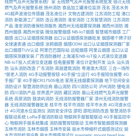
线燃气及声光报警系统厂家
无线燃气及声光报警系统批发
宿迁无线
燃气及声光报警系统
扬州消防
食品加工罐液位监测
茂名
茂名水务
4G超声波液位传感器
茂名液位计
文物古建消防
江苏消防工程
港口
消防
新能源工厂消防
连云港消防
淮安消防
江苏智慧消防
江苏消防
产品
淮安消防维保检测服务
湘西州无线烟雾探测器
湘西州消防
湘
西州烟感
湘西州安装
微信报警烟感
NB-IoT烟感
智慧城市烟感
工厂
烟感
出口认证烟感探测器
出口认证烟感探测器批发
烟感哪个牌子好
全球速卖通
出口烟感
涂鸦烟感
烟感ODM
出口认证烟感探测器厂家
出口烟感TUV认证
阿里巴巴国际站
远程烟感
阿里云烟感
出口认证
烟感探测器安装
广西消防器材
上海浦东NB-IoT投入式液位变送器
NB-IoT投入式液位变送器
低电量报警
液位计定制开发
汕头
汕头消
防
汕头消防改造
广东消防
高层建筑消防
粤港澳大湾区
三合一场所
*居老人消防
4G手动报警按钮
4G手报*立运行
4G手报短信报警
4G
手报厂家
4G手报CR17505电池
家用无线烟雾探测器
地下空间安全
消防设计
智慧消防供应商
眉山消防
四川消防公司
泸州消防
锂电消
防
四川消防产品
世界遗产消防
藏区消防
眉山无线燃气及声光报警
系统
高原消防
鼓浪屿消防
无线消防报警器厂家
漳州无线消防报警
器
无线消防报警器批发
桂平市
桂平市消防
桂平市水务
4G河道水位
计
4G河道水位监测仪
消防安全评估
邵阳
邵阳消防改造
智慧消防手
报联动系统
LoRa手报消防联动
物联网手报智能联动
4G手报监控中
心
物联网手报系统集成
消防报警按钮联动
玉林市智能烟感探测器
玉林市消防
玉林市烟感
玉林市安装
丽水市伸缩杆式烟感测试仪
丽
水市消防检测设备
丽水市烟感测试仪
magnetic mount head
low