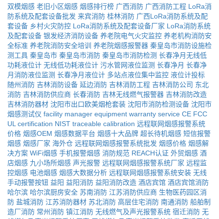
双模烟感
老旧小区烟感
烟感排行榜
广西消防
广西消防工程
LoRa消
防系统及配套设备批发
来宾消防
桂林消防
广西LoRa消防系统及配
套设备
乡村火灾防控
LoRa消防系统及配套设备厂家
LoRa消防系统
及配套设备
银发经济消防设备
养老院电气火灾监控
养老机构消防安
全标准
养老院消防安全培训
养老院烟感报警器
秦皇岛市消防设施检
测工具
秦皇岛市
秦皇岛市消防
秦皇岛市消防检测
长春净月无线低
功耗液位计
无线低功耗液位计
污水管网液位监测
长春净月
长春净
月消防液位监测
长春净月液位计
多站点液位集中监控
液位计投标
随州消防
吉林消防设备
延边消防
吉林消防工程
吉林消防公司
东北
消防
吉林消防供应商
长春消防
吉林无线燃气报警器
吉林消防改造
吉林消防器材
沈阳市出口欧美烟枪套装
沈阳市消防检测设备
沈阳市
烟感测试仪
facility manager equipment
warranty service
CE FCC
UL certification
NIST traceable calibration
远程联网烟感报警系统
价格
烟感OEM
烟感数据平台
烟感十大品牌
超长待机烟感
短信报警
烟感
烟感厂家
海外仓
远程联网烟感报警系统批发
烟感价格
烟感解
决方案
WiFi烟感
手机报警烟感
消防规范
REACH认证
外贸烟感
酒
店烟感
九小场所烟感
声光报警
远程联网烟感报警系统厂家
远程监
控烟感
电池烟感
烟感大数据分析
远程联网烟感报警系统安装
无线
手动报警按钮
益阳
益阳消防
益阳消防改造
酒店宾馆
酒店宾馆消防
哈尔滨
哈尔滨厨房安全
苏南消防
江苏消防供应商
生物医药园区消
防
盐城消防
江苏消防器材
苏北消防
高层住宅消防
南通消防
船舶制
造厂消防
常州消防
镇江消防
无线燃气及声光报警系统
宿迁消防
无