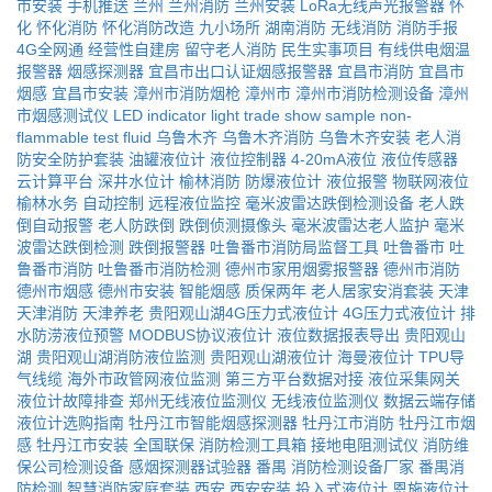
市安装
手机推送
兰州
兰州消防
兰州安装
LoRa无线声光报警器
怀
化
怀化消防
怀化消防改造
九小场所
湖南消防
无线消防
消防手报
4G全网通
经营性自建房
留守老人消防
民生实事项目
有线供电烟温
报警器
烟感探测器
宜昌市出口认证烟感报警器
宜昌市消防
宜昌市
烟感
宜昌市安装
漳州市消防烟枪
漳州市
漳州市消防检测设备
漳州
市烟感测试仪
LED indicator light
trade show sample
non-
flammable test fluid
乌鲁木齐
乌鲁木齐消防
乌鲁木齐安装
老人消
防安全防护套装
油罐液位计
液位控制器
4-20mA液位
液位传感器
云计算平台
深井水位计
榆林消防
防爆液位计
液位报警
物联网液位
榆林水务
自动控制
远程液位监控
毫米波雷达跌倒检测设备
老人跌
倒自动报警
老人防跌倒
跌倒侦测摄像头
毫米波雷达老人监护
毫米
波雷达跌倒检测
跌倒报警器
吐鲁番市消防局监督工具
吐鲁番市
吐
鲁番市消防
吐鲁番市消防检测
德州市家用烟雾报警器
德州市消防
德州市烟感
德州市安装
智能烟感
质保两年
老人居家安消套装
天津
天津消防
天津养老
贵阳观山湖4G压力式液位计
4G压力式液位计
排
水防涝液位预警
MODBUS协议液位计
液位数据报表导出
贵阳观山
湖
贵阳观山湖消防液位监测
贵阳观山湖液位计
海曼液位计
TPU导
气线缆
海外市政管网液位监测
第三方平台数据对接
液位采集网关
液位计故障排查
郑州无线液位监测仪
无线液位监测仪
数据云端存储
液位计选购指南
牡丹江市智能烟感探测器
牡丹江市消防
牡丹江市烟
感
牡丹江市安装
全国联保
消防检测工具箱
接地电阻测试仪
消防维
保公司检测设备
感烟探测器试验器
番禺
消防检测设备厂家
番禺消
防检测
智慧消防家庭套装
西安
西安安装
投入式液位计
恩施液位计