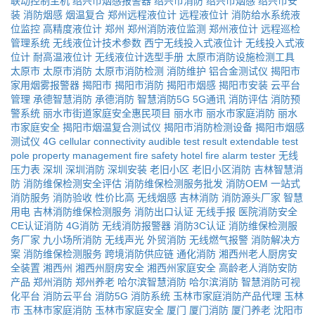
联动控制主机
绍兴市烟感报警器
绍兴市消防
绍兴市烟感
绍兴市安
装
消防烟感
烟温复合
郑州远程液位计
远程液位计
消防给水系统液
位监控
高精度液位计
郑州
郑州消防液位监测
郑州液位计
远程巡检
管理系统
无线液位计技术参数
西宁无线投入式液位计
无线投入式液
位计
耐高温液位计
无线液位计选型手册
太原市消防设施检测工具
太原市
太原市消防
太原市消防检测
消防维护
铝合金测试仪
揭阳市
家用烟雾报警器
揭阳市
揭阳市消防
揭阳市烟感
揭阳市安装
云平台
管理
承德智慧消防
承德消防
智慧消防5G
5G通讯
消防评估
消防预
警系统
丽水市街道家庭安全惠民项目
丽水市
丽水市家庭消防
丽水
市家庭安全
揭阳市烟温复合测试仪
揭阳市消防检测设备
揭阳市烟感
测试仪
4G cellular connectivity
audible test result
extendable test
pole
property management fire safety
hotel fire alarm tester
无线
压力表
深圳
深圳消防
深圳安装
老旧小区
老旧小区消防
吉林智慧消
防
消防维保检测安全评估
消防维保检测服务批发
消防OEM
一站式
消防服务
消防验收
性价比高
无线烟感
吉林消防
消防源头厂家
智慧
用电
吉林消防维保检测服务
消防出口认证
无线手报
医院消防安全
CE认证消防
4G消防
无线消防报警器
消防3C认证
消防维保检测服
务厂家
九小场所消防
无线声光
外贸消防
无线燃气报警
消防解决方
案
消防维保检测服务
跨境消防供应链
通化消防
湘西州老人厨房安
全装置
湘西州
湘西州厨房安全
湘西州家庭安全
高龄老人消防安防
产品
郑州消防
郑州养老
哈尔滨智慧消防
哈尔滨消防
智慧消防可视
化平台
消防云平台
消防5G
消防系统
玉林市家庭消防产品代理
玉林
市
玉林市家庭消防
玉林市家庭安全
厦门
厦门消防
厦门养老
沈阳市