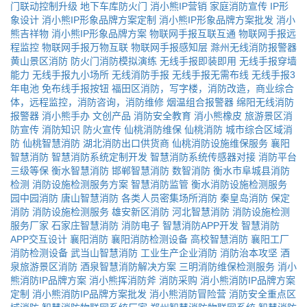
门联动控制升级
地下车库防火门
消小熊IP营销
家庭消防宣传
IP形
象设计
消小熊IP形象品牌方案定制
消小熊IP形象品牌方案批发
消小
熊吉祥物
消小熊IP形象品牌方案
物联网手报互联互通
物联网手报远
程监控
物联网手报万物互联
物联网手报感知层
滁州无线消防报警器
黄山景区消防
防火门消防模拟演练
无线手报即装即用
无线手报穿墙
能力
无线手报九小场所
无线消防手报
无线手报无需布线
无线手报3
年电池
免布线手报按钮
福田区消防，写字楼，消防改造，商业综合
体，远程监控，消防咨询，消防维修
烟温组合报警器
绵阳无线消防
报警器
消小熊手办
文创产品
消防安全教育
消小熊橡皮
旅游景区消
防宣传
消防知识
防火宣传
仙桃消防维保
仙桃消防
城市综合区域消
防
仙桃智慧消防
湖北消防出口供货商
仙桃消防设施维保服务
襄阳
智慧消防
智慧消防系统定制开发
智慧消防系统传感器对接
消防平台
三级等保
衡水智慧消防
邯郸智慧消防
数智消防
衡水市阜城县消防
检测
消防设施检测服务方案
智慧消防监管
衡水消防设施检测服务
园中园消防
唐山智慧消防
各类人员密集场所消防
秦皇岛消防
保定
消防
消防设施检测服务
雄安新区消防
河北智慧消防
消防设施检测
服务厂家
石家庄智慧消防
消防电子
智慧消防APP开发
智慧消防
APP交互设计
襄阳消防
襄阳消防检测设备
高校智慧消防
襄阳工厂
消防检测设备
武当山智慧消防
工业生产企业消防
消防治本攻坚
酒
泉旅游景区消防
酒泉智慧消防解决方案
三明消防维保检测服务
消小
熊消防IP品牌方案
消小熊挥消防斧
消防采购
消小熊消防IP品牌方案
定制
消小熊消防IP品牌方案批发
消小熊消防冒险营
消防安全重点区