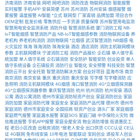
济南消防
济南安装
网吧
网吧消防
消防改造
物联网消防
智能报警
实时报警
手机APP
安装简便
苏州
苏州消防
苏州安装
烟感报警
烟
雾报警
温度报警
AI智能
*立式
联网型
厂家直销
品牌加盟
项目合作
OEM定制
批发价格
零售供应
一手货源
质量保障
苏州智慧用电监测
智慧用电安全监测系统
消防升级
智慧消防系统
厦门消防工程
NB-
IoT智能烟感
智慧消防产品
NB-IoT智能烟感参数
消防物联网设备
养
老机构
养老机构消防
消防物联网
*立烟感
武汉智慧消防
NB烟感
电
火灾监控
珠海
珠海消防
珠海安装
酒店
酒店消防
消防主机联网模块
参数
主机联网模块
宁波消防工程
消防产品报价
企石镇
单人值守系
统加盟
单人值守系统
企石镇消防
安全防护
智能安防
创业投资
单人
值守系统设备
企石镇投资
消防行业
智能化
安全预警
科技安防
智慧
消防云平台
安全托管
智慧消防解决方案
创业好项目
蓝海市场
南京
南京消防
南京安装
重庆
重庆消防
重庆安装
写字楼
写字楼消防
应
急照明
消防主机联网模块
4G烟感
海口智慧消防
4G*立烟感探测器
4G*立烟感探测器参数
重庆智慧消防
杭州
杭州消防
杭州安装
酒店
公寓
酒店公寓消防
德州市家庭消防轻资产创业
家庭消防创业
家庭
消防加盟
家庭消防代理
家庭安全
家庭消防产品代理
德州市
德州市
家庭消防
德州市家庭安全
全国招商
轻资产创业
源头厂家
家庭烟感
家庭燃气报警
家庭漏水报警
家庭SOS
家庭门磁
中华保险火灾险
微
信推送报警
手机APP报警
家庭全屋安消
物业消防增值
街道惠民工
程
老旧小区改造
出租房消防
*居老人安全
出口供货
CCC认证
CE认
证
4G联网
免布线安装
10年电池
智能联动
宝妈创业
退役军人创业