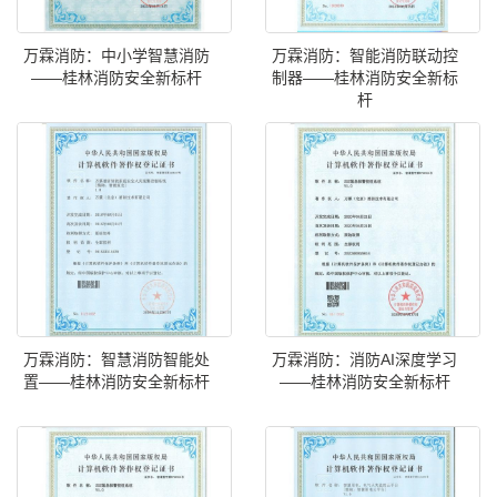
万霖消防：中小学智慧消防
万霖消防：智能消防联动控
——桂林消防安全新标杆
制器——桂林消防安全新标
杆
万霖消防：智慧消防智能处
万霖消防：消防AI深度学习
置——桂林消防安全新标杆
——桂林消防安全新标杆