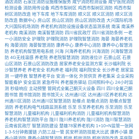
酒店消防
石家庄消防设施维保服务
咸宁消防检测设备
咸宁医院消防
检测设备
消防用传设备
鸡西市梨树区
鸡西市梨树区消防
鸡西市梨
树区消防改造
地下车库
地下车库消防
顺义区
顺义区消防
顺义区消
防改造
数据中心
房山区
房山区消防
房山区消防改造
大兴国际机场
大兴国际机场消防
养老机构消防设施设备状态监测系统
南溪
南溪养
老机构
南溪消防
南溪智慧消防
四川省民政厅
四川省消防条例
一老
一小消防安全
护理院
护理院消防
护理院智慧消防
海晏
海晏养老机
构
海晏消防
海晏智慧消防
康养中心
康养中心消防
康养中心智慧消
防
养老机构智慧用电系统
兴海
兴海养老机构
兴海消防
兴海智慧消
防
4G无线温感
养老院
养老院智慧消防
消防液位计
石景山区
石景
山区消防
石景山区消防改造
居家养老安全监测方案
长沙福利院
长
沙智慧养老
养老安全
机构养老
福利院
福利院安全
长沙养老
居家监
测
一键呼救
智慧养老平台
安消一体化
外贸供货
养老集采
企业采购
智能看护
安全监测
紧急呼叫
养老服务驿站
日间照料中心
24小时监
测
秒级响应
主动预警
管网式全氟己酮灭火设备
四川
四川全氟己酮
图书馆
图书馆消防
图书馆灭火
达州通川区
达州通川区养老机构
达
州通川区消防
达州通川区智慧消防
助餐点
助餐点消防
助餐点智慧
消防
养老机构电气线路监测系统
乐至
乐至养老机构
乐至消防
乐至
智慧消防
儿童福利机构
儿童福利机构消防
儿童福利机构智慧消防
养老机构智慧消防平台
陇川
陇川养老机构
陇川消防
陇川智慧消防
云南省民政厅
智慧消防建设
楚雄78家养老机构
1+10+N监管一张网
1-3-5分钟救援链
六防三战一管
民安杯消防技能大比武
康养小镇
康
养小镇消防
康养小镇智慧消防
鹤岗
鹤岗消防
鹤岗消防改造
平房院