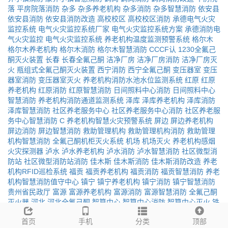
落
平房院落消防
杂多
杂多养老机构
杂多消防
杂多智慧消防
依安县
依安县消防
依安县消防改造
高校校区
高校校区消防
承德电气火灾
监控系统
电气火灾监控系统厂家
电气火灾监控系统方案
承德消防电
气火灾监控
电气火灾监控系统
养老机构温度监测预警系统
格尔木
格尔木养老机构
格尔木消防
格尔木智慧消防
CCCF认
1230全氟己
酮灭火装置
长春
长春全氟己酮
洁净厂房
洁净厂房消防
洁净厂房灭
火
瓶组式全氟己酮灭火装置
西宁消防
西宁全氟己酮
变压器室
变压
器室消防
变压器室灭火
养老机构消防水池水位监测系统
红原
红原
养老机构
红原消防
红原智慧消防
日间照料中心消防
日间照料中心
智慧消防
养老机构消防通道监测系统
泽库
泽库养老机构
泽库消防
泽库智慧消防
社区养老服务中心
社区养老服务中心消防
社区养老服
务中心智慧消防
C
养老机构智慧火灾预警系统
屏边
屏边养老机构
屏边消防
屏边智慧消防
救助管理机构
救助管理机构消防
救助管理
机构智慧消防
全氟己酮机柜灭火系统
机场
机场灭火
养老机构感烟
火灾探测器
泸水
泸水养老机构
泸水消防
泸水智慧消防
社区微型消
防站
社区微型消防站消防
佳木斯
佳木斯消防
佳木斯消防改造
养老
机构RFID巡检系统
福贡
福贡养老机构
福贡消防
福贡智慧消防
养老
机构智慧消防值守中心
镇宁
镇宁养老机构
镇宁消防
镇宁智慧消防
贵州省民政厅
富源
富源养老机构
富源消防
富源智慧消防
全氟己酮
灭火器
河北
河北全氟己酮
智算中心
智算中心消防
智算中心灭火
铁
力市
铁力市消防
铁力市消防改造
仓储物流
仓储物流消防
姚安
姚安
首页
手机
分类
顶部
养老机构
姚安消防
姚安智慧消防
养老机构厨房可燃气体监测系统