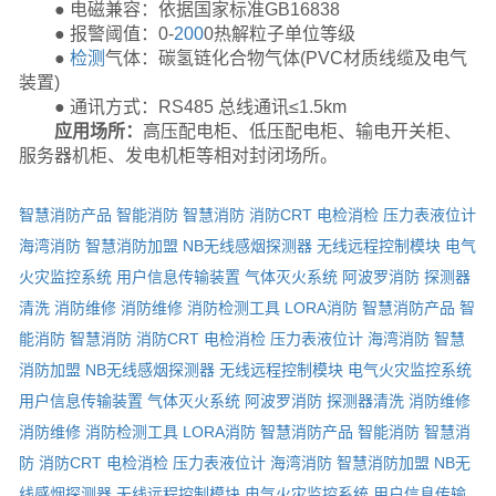
● 电磁兼容：依据国家标准GB16838
● 报警阈值：0-
200
0热解粒子单位等级
●
检测
气体：碳氢链化合物气体(PVC材质线缆及电气
装置)
● 通讯方式：RS485 总线通讯≤1.5km
应用场所：
高压配电柜、低压配电柜、输电开关柜、
服务器机柜、发电机柜等相对封闭场所。
智慧消防产品
智能消防
智慧消防
消防CRT
电检消检
压力表液位计
海湾消防
智慧消防加盟
NB无线感烟探测器
无线远程控制模块
电气
火灾监控系统
用户信息传输装置
气体灭火系统
阿波罗消防
探测器
清洗
消防维修
消防维修
消防检测工具
LORA消防
智慧消防产品
智
能消防
智慧消防
消防CRT
电检消检
压力表液位计
海湾消防
智慧
消防加盟
NB无线感烟探测器
无线远程控制模块
电气火灾监控系统
用户信息传输装置
气体灭火系统
阿波罗消防
探测器清洗
消防维修
消防维修
消防检测工具
LORA消防
智慧消防产品
智能消防
智慧消
防
消防CRT
电检消检
压力表液位计
海湾消防
智慧消防加盟
NB无
线感烟探测器
无线远程控制模块
电气火灾监控系统
用户信息传输