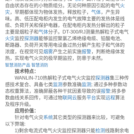
自由状态存在的小物质组分。无论何种原因引起的电气
火
灾
，早期都体现为物体发热，释放粒子，
气体
，产生异
味。高、低压配电柜内发生的电气故障主要的发热体是线
缆、负荷开关和保护电器，在配电柜内发热分解出的粒子
主要是烟粒子和
气体
分子。DT-300/RJ测量热解粒子式电气
火灾
监控
探测器
能够监控聚氯乙烯绝缘电缆、铅酸电池、
断路器、负荷开关等用电设备过热分解产生粒子和气体的
浓度，在视觉可见
烟雾
产生之前实施
报警
，判断绝缘体发
热，实现电气火灾的极早期监控，防患于未然。
智慧消防产品
智慧消防
技术特点：
WANLIN-710热解粒子式电气火灾监控
探测器
集三种传
感技术复合、具备七类
监测
参数准确
监测
; 通过多种参数动
态权重算法，准确屏蔽各种干扰因素导致的误
报警
;将多参
数曲线关系回传，可通过物
联网
云
服务
平台
实现
远程
算法
及程序升级。
应用价值：
针对电气火灾
系统
其它类型的探测器来比较，可避免
以下弊端:
1)剩余电流式电气火灾监控探测器只能
检测
线路剩余电