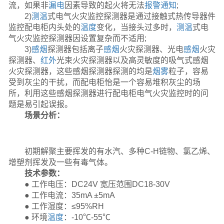
流，如果非
漏电
因素导致的起火将无法
报警
通知
;
2)
测温
式电气火灾监控探测器是通过接触式热传导器件
监控配电柜内头处的
温度
变化，当接头过多时，
测温
式电
气火灾监控探测器因设置复杂而不适用;
3)
感烟
探测器包括离子
感烟
火灾探测器、光电
感烟
火灾
探测器、
红外
光束火灾探测器以及高灵敏度的吸气式感烟
火灾探测器，这些感烟探测器探测的均是
烟雾
粒子，容易
受到灰尘的干扰，而配电柜怡是一个容易堆积灰尘的场
所，利用这些感烟探测器进行配电柜电气火灾监控时的问
题是易引起误报。
场景分析：
初期解聚主要挥发的有水汽、多种C-H链物、氯乙烯、
增塑剂挥发及一些有毒气体。
技术参数：
● 工作电压：DC24V 宽压范围DC18-30V
● 工作电流：35mA ±5mA
● 工作湿度：≤95%RH
● 环境
温度
：-10℃-55℃