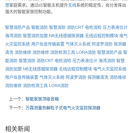
慧
家庭需求。通过d1智能主机提升
无线
系统的稳定性，充分发挥出
强大的智能家居控制功能。
智慧消防产品
智能消防
智慧消防
消防CRT
电检消检
压力表液位计
海湾消防
智慧消防加盟
NB无线感烟探测器
无线远程控制模块
电气
火灾监控系统
用户信息传输装置
气体灭火系统
阿波罗消防
探测器
清洗
消防维修
消防维修
消防检测工具
LORA消防
智慧消防产品
智
能消防
智慧消防
消防CRT
电检消检
压力表液位计
海湾消防
智慧
消防加盟
NB无线感烟探测器
无线远程控制模块
电气火灾监控系统
用户信息传输装置
气体灭火系统
阿波罗消防
探测器清洗
消防维修
消防维修
消防检测工具
LORA消防
上一个：
智能家居顶级音箱
下一个：
万霖测量热解粒子式电气火灾监控探测器
相关新闻