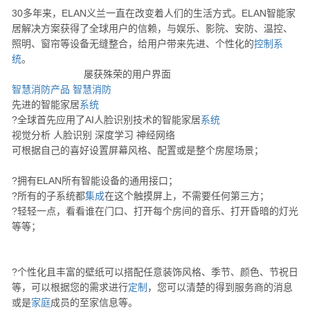
30多年来，ELAN义兰一直在改变着人们的生活方式。ELAN智能家
居解决方案获得了全球用户的信赖，与娱乐、影院、安防、温控、
照明、窗帘等设备无缝整合，给用户带来先进、个性化的
控制
系
统
。
屡获殊荣的用户界面
智慧消防产品
智慧消防
先进的智能家居
系统
?全球首先应用了AI人脸识别技术的智能家居
系统
视觉分析 人脸识别 深度学习 神经网络
可根据自己的喜好设置屏幕风格、配置或是整个房屋场景；
?拥有ELAN所有智能设备的通用接口；
?所有的子系统都
集成
在这个触摸屏上，不需要任何第三方；
?轻轻一点，看看谁在门口、打开每个房间的音乐、打开昏暗的灯光
等等；
?个性化且丰富的壁纸可以搭配任意装饰风格、季节、颜色、节祝日
等，可以根据您的需求进行
定制
，您可以清楚的得到服务商的消息
或是
家庭
成员的至家信息等。