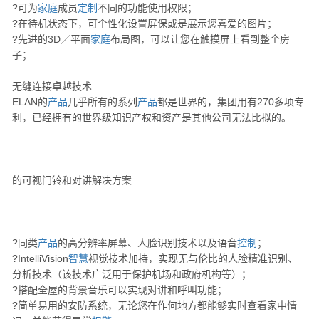
?可为
家庭
成员
定制
不同的功能使用权限；
?在待机状态下，可个性化设置屏保或是展示您喜爱的图片；
?先进的3D／平面
家庭
布局图，可以让您在触摸屏上看到整个房
子；
无缝连接卓越技术
ELAN的
产品
几乎所有的系列
产品
都是世界的，集团用有270多项专
利，已经拥有的世界级知识产权和资产是其他公司无法比拟的。
的可视门铃和对讲解决方案
?同类
产品
的高分辨率屏幕、人脸识别技术以及语音
控制
；
?IntelliVision
智慧
视觉技术加持，实现无与伦比的人脸精准识别、
分析技术（该技术广泛用于保护机场和政府机构等）；
?搭配全屋的背景音乐可以实现对讲和呼叫功能；
?简单易用的安防系统，无论您在作何地方都能够实时查看家中情