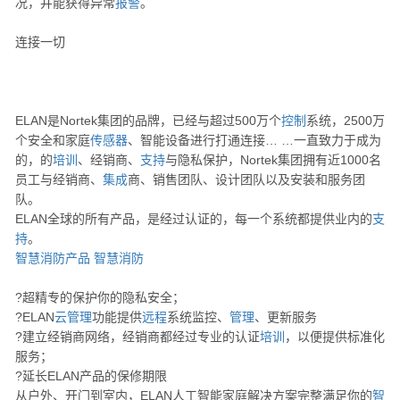
况，并能获得异常
报警
。
连接一切
ELAN是Nortek集团的品牌，已经与超过500万个
控制
系统，2500万
个安全和家庭
传感器
、智能设备进行打通连接… …一直致力于成为
的，的
培训
、经销商、
支持
与隐私保护，Nortek集团拥有近1000名
员工与经销商、
集成
商、销售团队、设计团队以及安装和服务团
队。
ELAN全球的所有产品，是经过认证的，每一个系统都提供业内的
支
持
。
智慧消防产品
智慧消防
?超精专的保护你的隐私安全；
?ELAN
云
管理
功能提供
远程
系统监控、
管理
、更新服务
?建立经销商网络，经销商都经过专业的认证
培训
，以便提供标准化
服务；
?延长ELAN产品的保修期限
从户外、开门到室内，ELAN人工智能家庭解决方案完整满足你的
智