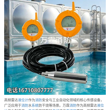
高频雷达
液位计
作为
消防
安全与工业自动化领域的核心传感设备，
广泛应用于
消防
水
系统
防干烧等场景。万霖
消防
作为高频雷达
液位