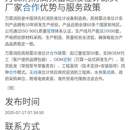
厂家
合作
优势与服务政策
万霖消防是中国领先的消防液位计设备制造商，高频雷达液位计系
列产品拥有10年研发生产经验，产品远销全球60多个国家和地区。
公司通过ISO 9001质量
管理
体系认证，生产线月产能达
200
00套，
严格把控原材料采购、生产制造、质量检验全流程，确保每批次产
品品质稳定一致。
万霖消防高频雷达液位计
合作
政策：起订量低至50套，支持OEM代
工（客户提供品牌包装）、ODM
定制
（万霖一站式研发生产）、现
货批发（常规型号常备库存）、工程直供（技术支持+安装指导）四
种
合作
模式。
无线
液位计供应商欢迎消防工程商、水务
集成
商、政
府采购单位、跨境电商卖家、海外贸易代理商洽谈合作。
（完）
发布时间
2025-07-17 07:34:50
联系方式