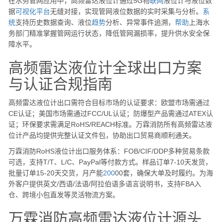
在水务管网应用中，高频雷达液位计通过5G物
联网
液位计与液位数
据
可视化
平台
无缝对接，实现管网液位数据的实时采集与分析。
系
统
支持历史数据查询、液位
趋势
分析、异常事件追溯，
帮助
上海水
务部门精准掌握管网运行状态，降低管网漏损率，提升供水安全保
障水平。
高频雷达液位计全球出口方案
与认证合规指南
高频雷达液位计出口需符合目标市场的认证要求：欧盟市场需通过
CE认证；美国市场需通过FCC/UL认证；防爆型产品需通过ATEX认
证；环保要求需满足RoHS/REACH标准。万霖消防所有高频雷达液
位计产品均提供完整认证文件包，协助出口贸易商顺利通关。
万霖消防RoHS液位计出口服务体系：FOB/CIF/DDP多种贸易条款
可选，支持T/T、L/C、PayPal等付款方式。样品订单7-10天发货，
批量订单15-20天交货，月产能
200
00套，确保大单及时履约。为海
外客户提供英文/西语/法语/阿拉伯语多语言说明书，支持FBA入
仓、跨境小包直发等灵活物流方案。
万霖消防高频雷达液位计源头