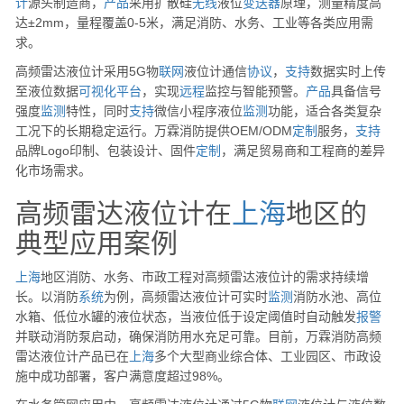
计
源头制造商，
产品
采用扩散硅
无线
液位
变送器
原理，测量精度高
达±2mm，量程覆盖0-5米，满足消防、水务、工业等各类应用需
求。
高频雷达液位计采用5G物
联网
液位计通信
协议
，
支持
数据实时上传
至液位数据
可视化
平台
，实现
远程
监控与智能预警。
产品
具备信号
强度
监测
特性，同时
支持
微信小程序液位
监测
功能，适合各类复杂
工况下的长期稳定运行。万霖消防提供OEM/ODM
定制
服务，
支持
品牌Logo印制、包装设计、固件
定制
，满足贸易商和工程商的差异
化市场需求。
高频雷达液位计在
上海
地区的
典型应用案例
上海
地区消防、水务、市政工程对高频雷达液位计的需求持续增
长。以消防
系统
为例，高频雷达液位计可实时
监测
消防水池、高位
水箱、低位水罐的液位状态，当液位低于设定阈值时自动触发
报警
并联动消防泵启动，确保消防用水充足可靠。目前，万霖消防高频
雷达液位计产品已在
上海
多个大型商业综合体、工业园区、市政设
施中成功部署，客户满意度超过98%。