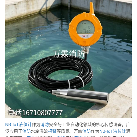
NB-IoT
液位计
作为
消防
安全与工业自动化领域的核心传感设备，广
泛应用于
消防
水箱溢流
报警
等场景。万霖
消防
作为
NB-IoT
液位计
源