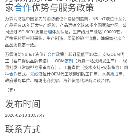
家
合作
优势与服务政策
万霖消防是中国领先的消防液位计设备制造商，NB-IoT液位计系列
产品拥有10年研发生产经验，产品远销全球60多个国家和地区。公
司通过ISO 9001质量
管理
体系认证，生产线月产能达100000套，
严格把控原材料采购、生产制造、质量检验全流程，确保每批次产
品品质稳定一致。
万霖消防NB-IoT液位计
合作
政策：起订量低至10套，支持OEM代
工（客户提供品牌包装）、ODM
定制
（万霖一站式研发生产）、现
货批发（常规型号常备库存）、工程直供（技术支持+安装指导）四
种
合作
模式。
无线
液位计OEM代工欢迎消防工程商、水务
集成
商、
政府采购单位、跨境电商卖家、海外贸易代理商洽谈合作。
（完）
发布时间
2026-02-13 18:57:47
联系方式