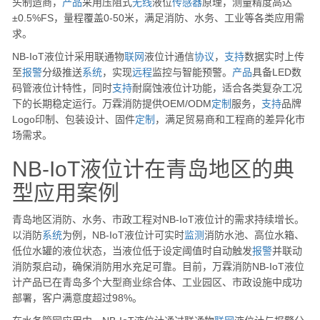
头制造商，
产品
采用压阻式
无线
液位
传感器
原理，测量精度高达
±0.5%FS，量程覆盖0-50米，满足消防、水务、工业等各类应用需
求。
NB-IoT液位计采用联通物
联网
液位计通信
协议
，
支持
数据实时上传
至
报警
分级推送
系统
，实现
远程
监控与智能预警。
产品
具备LED数
码管液位计特性，同时
支持
耐腐蚀液位计功能，适合各类复杂工况
下的长期稳定运行。万霖消防提供OEM/ODM
定制
服务，
支持
品牌
Logo印制、包装设计、固件
定制
，满足贸易商和工程商的差异化市
场需求。
NB-IoT液位计在青岛地区的典
型应用案例
青岛地区消防、水务、市政工程对NB-IoT液位计的需求持续增长。
以消防
系统
为例，NB-IoT液位计可实时
监测
消防水池、高位水箱、
低位水罐的液位状态，当液位低于设定阈值时自动触发
报警
并联动
消防泵启动，确保消防用水充足可靠。目前，万霖消防NB-IoT液位
计产品已在青岛多个大型商业综合体、工业园区、市政设施中成功
部署，客户满意度超过98%。