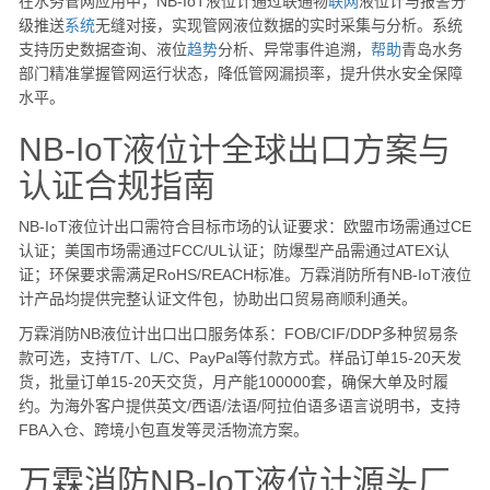
在水务管网应用中，NB-IoT液位计通过联通物
联网
液位计与报警分
级推送
系统
无缝对接，实现管网液位数据的实时采集与分析。系统
支持历史数据查询、液位
趋势
分析、异常事件追溯，
帮助
青岛水务
部门精准掌握管网运行状态，降低管网漏损率，提升供水安全保障
水平。
NB-IoT液位计全球出口方案与
认证合规指南
NB-IoT液位计出口需符合目标市场的认证要求：欧盟市场需通过CE
认证；美国市场需通过FCC/UL认证；防爆型产品需通过ATEX认
证；环保要求需满足RoHS/REACH标准。万霖消防所有NB-IoT液位
计产品均提供完整认证文件包，协助出口贸易商顺利通关。
万霖消防NB液位计出口出口服务体系：FOB/CIF/DDP多种贸易条
款可选，支持T/T、L/C、PayPal等付款方式。样品订单15-20天发
货，批量订单15-20天交货，月产能100000套，确保大单及时履
约。为海外客户提供英文/西语/法语/阿拉伯语多语言说明书，支持
FBA入仓、跨境小包直发等灵活物流方案。
万霖消防NB-IoT液位计源头厂