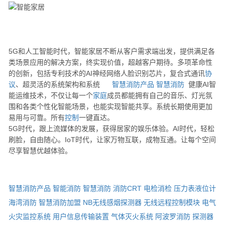
5G和人工智能时代，智能家居不断从客户需求端出发，提供满足各
类场景应用的解决方案，终实现价值，超越客户期待。多项革命性
的创新，包括专利技术的AI神经网络人脸识别芯片，复合式通讯
协
议
、超灵活的系统架构和系统
智慧消防产品
智慧消防
健康AI智
能运维技术，不仅让每一个
家庭
成员都能拥有自己的音乐、灯光氛
围和各类个性化智能场景，也能实现智能共享。系统长期使用更加
易用与可靠。所有
控制
一键直达。
5G时代，跟上流媒体的发展，获得居家的娱乐体验。AI时代，轻松
刷脸，自由随心。IoT时代，让家万物互联，成物互通。让每个空间
尽享智慧优越体验。
智慧消防产品
智能消防
智慧消防
消防CRT
电检消检
压力表液位计
海湾消防
智慧消防加盟
NB无线感烟探测器
无线远程控制模块
电气
火灾监控系统
用户信息传输装置
气体灭火系统
阿波罗消防
探测器