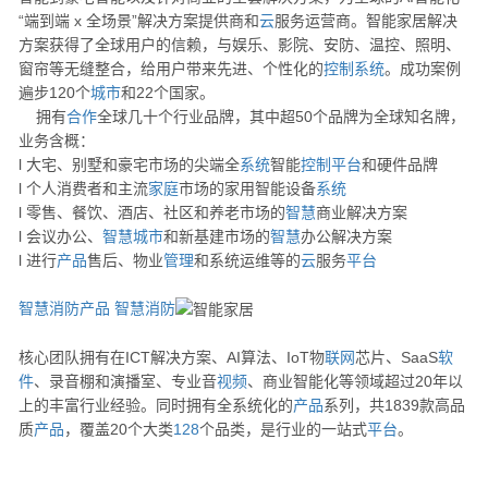
“端到端 x 全场景”解决方案提供商和
云
服务运营商。智能家居解决
方案获得了全球用户的信赖，与娱乐、影院、安防、温控、照明、
窗帘等无缝整合，给用户带来先进、个性化的
控制
系统
。成功案例
遍步120个
城市
和22个国家。
拥有
合作
全球几十个行业品牌，其中超50个品牌为全球知名牌，
业务含概：
l 大宅、别墅和豪宅市场的尖端全
系统
智能
控制
平台
和硬件品牌
l 个人消费者和主流
家庭
市场的家用智能设备
系统
l 零售、餐饮、酒店、社区和养老市场的
智慧
商业解决方案
l 会议办公、
智慧
城市
和新基建市场的
智慧
办公解决方案
l 进行
产品
售后、物业
管理
和系统运维等的
云
服务
平台
智慧消防产品
智慧消防
核心团队拥有在ICT解决方案、AI算法、IoT物
联网
芯片、SaaS
软
件
、录音棚和演播室、专业音
视频
、商业智能化等领域超过20年以
上的丰富行业经验。同时拥有全系统化的
产品
系列，共1839款高品
质
产品
，覆盖20个大类
128
个品类，是行业的一站式
平台
。