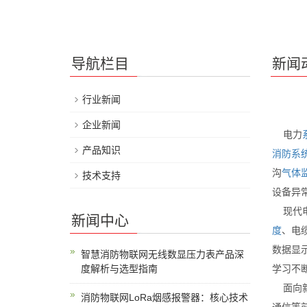
导航栏目
新闻
行业新闻
企业新闻
电力
产品知识
消防
系
沟
气体
技术支持
设备异
现代电
新闻中心
度
、电
数据显
智慧消防物联网无线数显压力表产品深
度解析与选型指南
学习不
面向新
消防物联网LoRa烟感报警器：核心技术