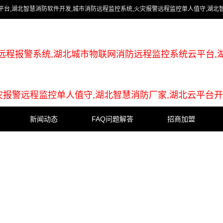
台,湖北智慧消防软件开发,城市消防远程监控系统,火灾报警远程监控单人值守,湖北
远程报警系统,湖北城市物联网消防远程监控系统云平台,
灾报警远程监控单人值守,湖北智慧消防厂家,湖北云平台
新闻动态
FAQ问题解答
招商加盟