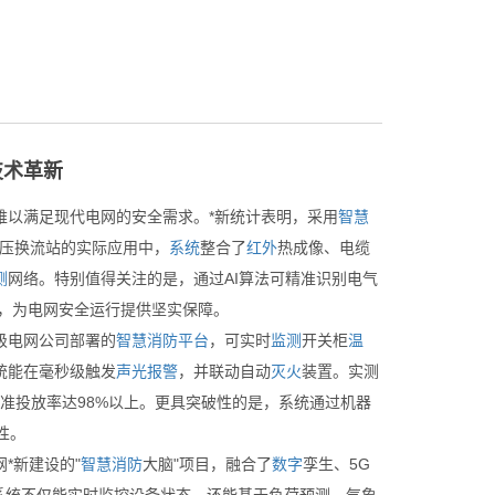
技术革新
难以满足现代电网的安全需求。*新统计表明，采用
智慧
高压换流站的实际应用中，
系统
整合了
红外
热成像、电缆
测
网络。特别值得关注的是，通过AI算法可精准识别电气
变，为电网安全运行提供坚实保障。
级电网公司部署的
智慧消防
平台
，可实时
监测
开关柜
温
统能在毫秒级触发
声光
报警
，并联动自动
灭火
装置。实测
准投放率达98%以上。更具突破性的是，系统通过机器
性。
*新建设的"
智慧消防
大脑"项目，融合了
数字
孪生、5G