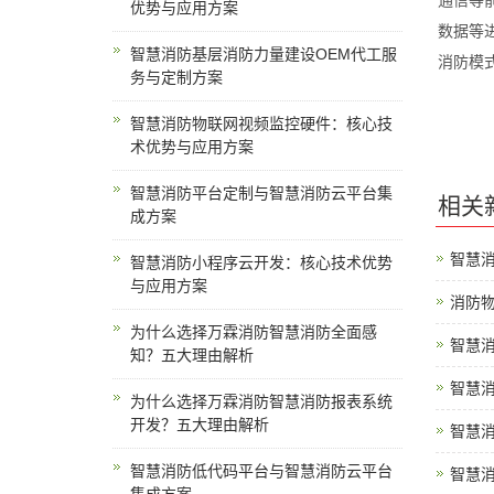
通信等
优势与应用方案
数据等
智慧消防基层消防力量建设OEM代工服
消防模
务与定制方案
智慧消防物联网视频监控硬件：核心技
术优势与应用方案
智慧消防平台定制与智慧消防云平台集
相关
成方案
智慧
智慧消防小程序云开发：核心技术优势
与应用方案
消防物
为什么选择万霖消防智慧消防全面感
智慧
知？五大理由解析
智慧
为什么选择万霖消防智慧消防报表系统
开发？五大理由解析
智慧
智慧消防低代码平台与智慧消防云平台
智慧